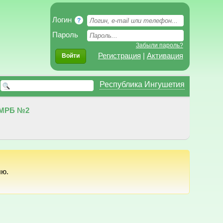
Логин
?
Пароль
Забыли пароль?
Регистрация
|
Активация
Войти
Республика Ингушетия
МРБ №2
лю.