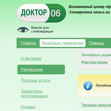
Контактный центр здр
Электронная запись на
Версия для
слабовидящих
Главная
Лечебные учреждения
Помощь
Лечебные учре
О филиале
Расписание
Расписание
Платные услуги
Лечебно
Территория
обслуживания
Текущая недел
Отзывы