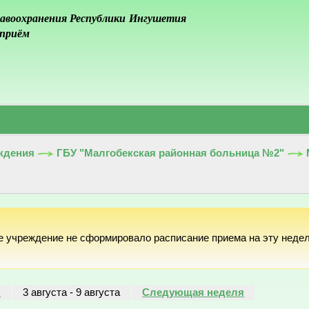
авоохранения Республики Ингушетия
 приём
ждения
ГБУ "Малгобекская районная больница №2"
е учреждение не сформировало расписание приема на эту неде
я
3 августа
-
9 августа
Следующая неделя