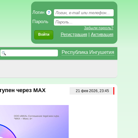
Логин
?
Пароль
Забыли пароль?
Регистрация
|
Активация
Войти
Республика Ингушетия
ступен через MAX
21 фев 2026, 23:45