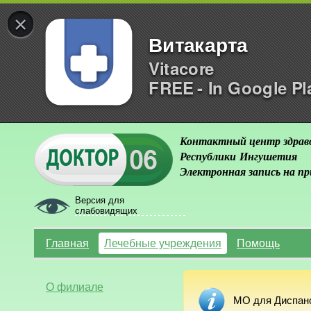
×
Витакарта
Vitacore
FREE - In Google Pl
Контактный центр здрав
Республики Ингушетия
Электронная запись на п
Версия для
слабовидящих
Главная
Лечебные учреждения
Помощь
О филиале
МО для Диспанс