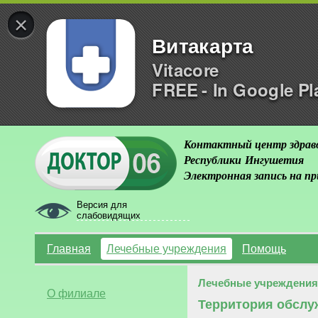
×
Витакарта
Vitacore
FREE - In Google Pl
Контактный центр здрав
Республики Ингушетия
Электронная запись на п
Версия для
слабовидящих
Главная
Лечебные учреждения
Помощь
Лечебные учреждения
О филиале
Территория обслу