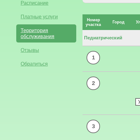
Расписание
Платные услуги
Номер
Город
У
участка
Территория
обслуживания
Педиатрический
Отзывы
1
Обратиться
2
3