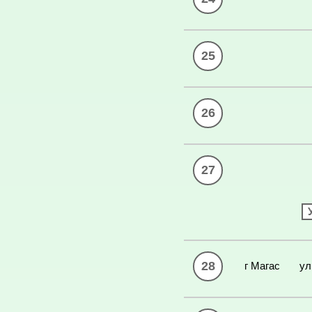
25
26
27
28
г Магас
ул