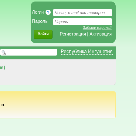
Логин
?
Пароль
Забыли пароль?
Регистрация
|
Активация
Войти
Республика Ингушетия
ия)
лю.