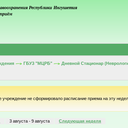
авоохранения Республики Ингушетия
 приём
ждения
ГБУЗ "МЦРБ"
Дневной Стационар (Невролог
е учреждение не сформировало расписание приема на эту неде
я
3 августа
-
9 августа
Следующая неделя