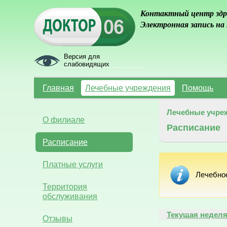
Контактный центр здр
Электронная запись на
Версия для
слабовидящих
Главная
Лечебные учреждения
Помощь
Лечебные учре
О филиале
Расписание
Расписание
Платные услуги
Лечебно
Территория
обслуживания
Текущая недел
Отзывы