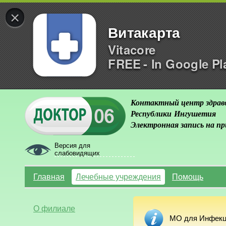
×
Витакарта
Vitacore
FREE - In Google Pl
Контактный центр здрав
Республики Ингушетия
Электронная запись на п
Версия для
слабовидящих
Главная
Лечебные учреждения
Помощь
О филиале
МО для Инфекци