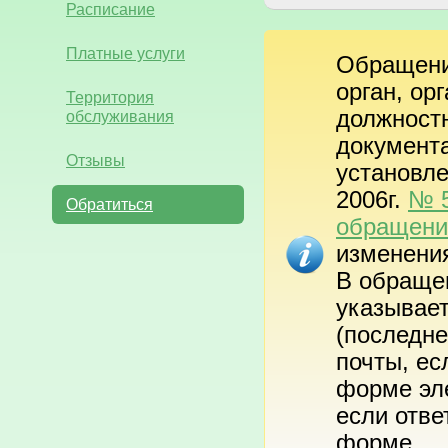
Расписание
Платные услуги
Обращени
орган, ор
Территория
должност
обслуживания
документа
Отзывы
установл
2006г.
№ 5
Обратиться
обращени
изменения
В обраще
указывает
(последне
почты, ес
форме эле
если отве
форме.