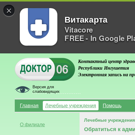
×
Витакарта
Vitacore
FREE - In Google Pl
Контактный центр здрав
Республики Ингушетия
Электронная запись на п
Версия для
слабовидящих
Главная
Лечебные учреждения
Помощь
Лечебные учреждения
О филиале
Обратиться к адм