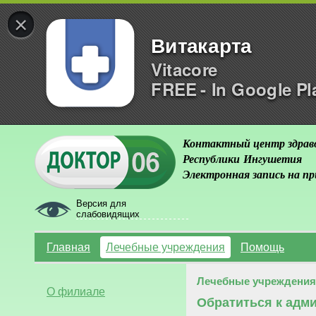
×
Витакарта
Vitacore
FREE - In Google Pl
Контактный центр здрав
Республики Ингушетия
Электронная запись на п
Версия для
слабовидящих
Главная
Лечебные учреждения
Помощь
Лечебные учреждения
О филиале
Обратиться к адм