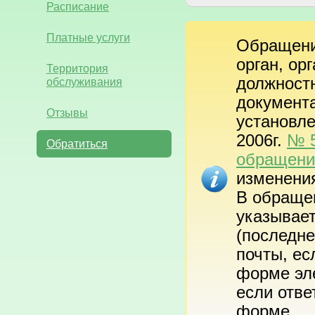
Расписание
Платные услуги
Обращени
орган, ор
Территория
должност
обслуживания
документа
Отзывы
установл
2006г.
№ 5
Обратиться
обращени
изменения
В обраще
указывает
(последне
почты, ес
форме эле
если отве
форме.