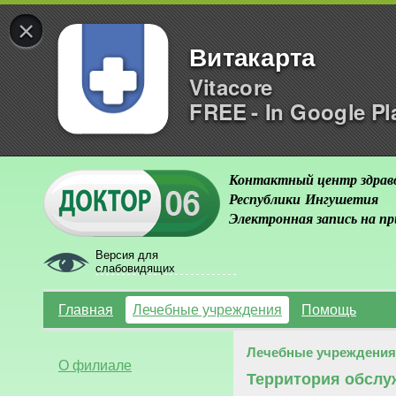
×
Витакарта
Vitacore
FREE - In Google Pl
Контактный центр здрав
Республики Ингушетия
Электронная запись на п
Версия для
слабовидящих
Главная
Лечебные учреждения
Помощь
Лечебные учреждения
О филиале
Территория обслу