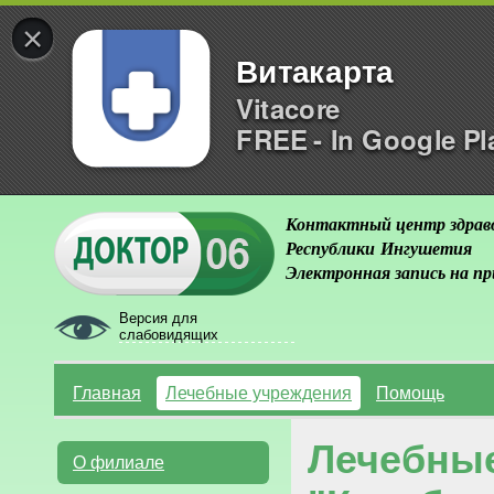
×
Витакарта
Vitacore
FREE - In Google Pl
Контактный центр здрав
Республики Ингушетия
Электронная запись на п
Версия для
слабовидящих
Главная
Лечебные учреждения
Помощь
Лечебны
О филиале