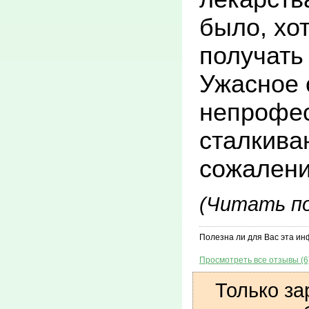
соответст
было, хо
Министер
получать
социально
Ужасное 
Федерации
непрофес
Республик
сталкиваю
с операци
сожалени
Оснащени
(Читать п
проведен
Полезна ли для Вас эта и
Шторц». У
Просмотреть все отзывы (6
Врачи-анг
Только за
специали