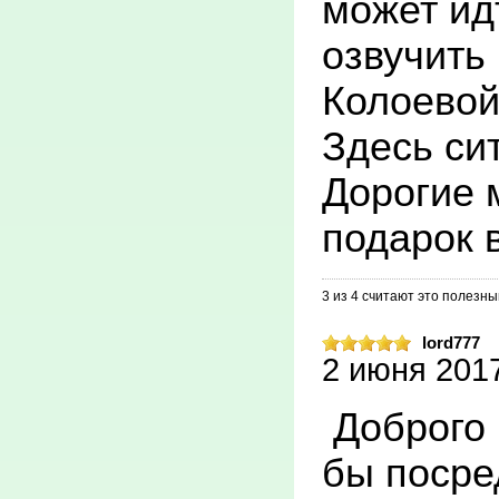
может идт
ИРКБ выпо
озвучить
частично I
Колоевой
высокоте
Здесь сит
помощи. 

Дорогие 
В рамках
подарок 
направле
совершен
3 из 4 считают это полезн
медицинс
lord777
2 июня 2017
с сочета
 Доброго времени суток! Хотелось 
дорожно-
бы посре
происшест