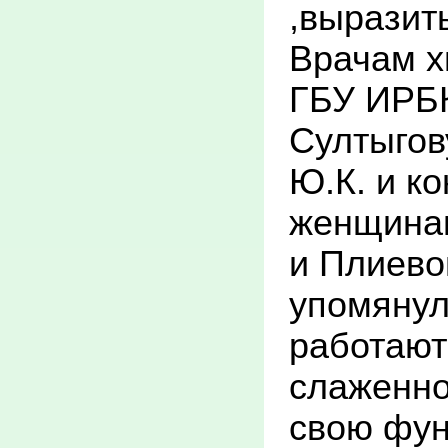
,выразит
разверну
Врачам х
блок с по
ГБУ ИРБК 
(рентген
Султыгов
электронн
Ю.К. и к
преобраз
женщинам
которого 
и Плиевой
операцион
упомянула
операцио
работают 
аппараты
слаженно
аппарат, 
свою фун
В течение