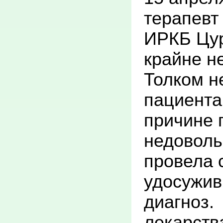
В целях 
терапевт
оказания
ИРКБ Цур
населени
крайне н
острыми 
Толком н
заболеван
пациента
сердца (о
причине 
кровообр
недоволь
коронарн
провела с
перифери
удосужив
их ослож
диагноз.
доступнос
лекарств