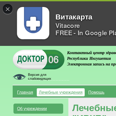
×
Витакарта
Vitacore
FREE - In Google Pl
Контактный центр здрав
Республики Ингушетия
Электронная запись на п
Версия для
слабовидящих
Главная
Лечебные учреждения
Помощь
Лечебны
Об учреждении