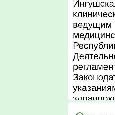
Ингушска
клиническ
ведущим 
медицинс
Республик
Деятельн
регламент
Законода
указания
здравоохр
Положение