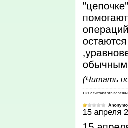
"цепочке"
травмато
помогают.
ИРКБ

операций 
широко вн
остаются
комплекс
,уравнов
контроля 
обычными
Выполняю
медиальн
(Читать п
и базаль
1 из 2 считают это полезн
остеосин
Anonymo
спонгиоз
15 апреля 2
упрощенно
15 апрел