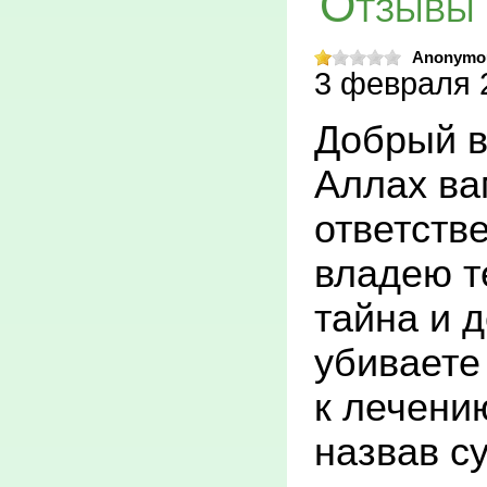
Отзывы 
ИРКБ вып
функции 
Anonymo
3 февраля 2
помощи, р
Добрый ве
больницы,
Аллах вам
специали
ответстве
консульта
владею т
стациона
тайна и д
населени
убиваете 
Пригород
к лечени
По модел
назвав су
оказания