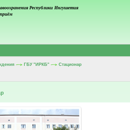
авоохранения Республики Ингушетия
 приём
ждения
ГБУ "ИРКБ"
Стационар
ар