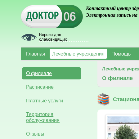
Контактный центр здр
Электронная запись на
Версия для
слабовидящих
Главная
Лечебные учреждения
Помощь
Лечебные учре
О филиале
О филиале
Расписание
Стацион
Платные услуги
Территория
обслуживания
Отзывы