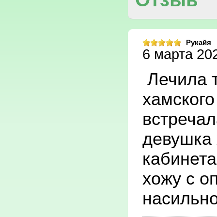
Рукайя
6 марта 202
Лечила т
хамского
встречал
девушка 
кабинета
хожу с о
насильно