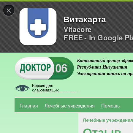
×
Витакарта
Vitacore
FREE - In Google Pl
Контактный центр здрав
Республики Ингушетия
Электронная запись на п
Версия для
слабовидящих
Главная
Лечебные учреждения
Помощь
Лечебные учреждения
Отзыв