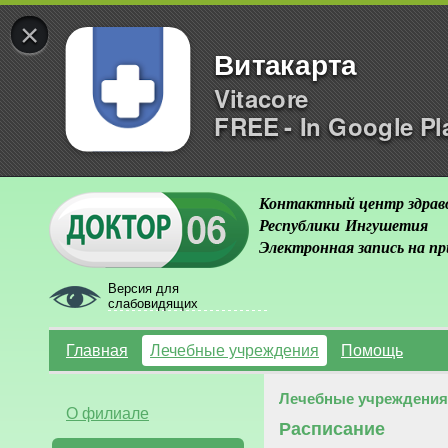
×
Витакарта
Vitacore
FREE - In Google Pl
Контактный центр здрав
Республики Ингушетия
Электронная запись на п
Версия для
слабовидящих
Главная
Лечебные учреждения
Помощь
Лечебные учреждения
О филиале
Расписание