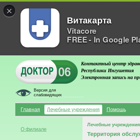
×
Витакарта
Vitacore
FREE - In Google Pl
Контактный центр здрав
Республики Ингушетия
Электронная запись на п
Версия для
слабовидящих
Главная
Лечебные учреждения
Помощь
Лечебные учреждения
О филиале
Территория обслу